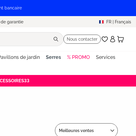
nt bancaire
 de garantie
FR
|
Français
Nous contacter
avillons de jardin
Serres
% PROMO
Services
ACCESSOIRES33
Meilleures ventes