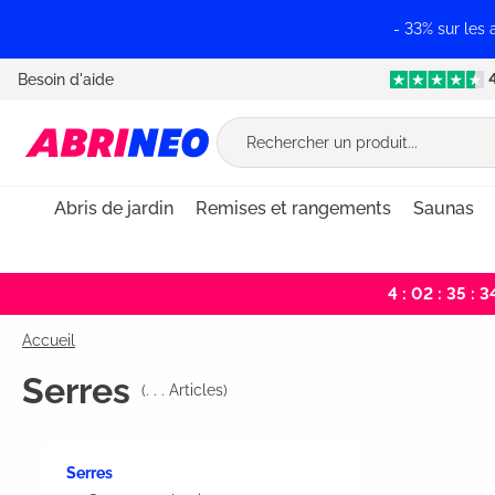
recherche
Passer à la navigation principale
- 33% sur les
Besoin d'aide
Abris de jardin
Remises et rangements
Saunas
4 : 02 : 35 : 3
Accueil
Serres
(
. . .
Articles)
Serres