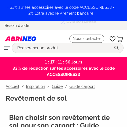
tenu principal
- 33% sur les accessoires avec le code ACCESSOIRES33 +
2% Extra avec le virement bancaire
Livraison offerte
Besoin d'aide
Nous contacter
1 : 17 : 11 : 56
Jours
33% de réduction sur les accessoires avec le code
ACCESSOIRES33
Accueil
Inspiration
/
Guide
/
Guide carport
Revêtement de sol
Bien choisir son revêtement de
sol pour son carport : Guide