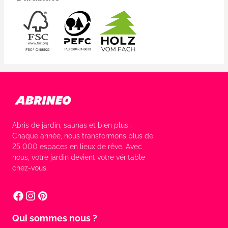
Abris de jardin, saunas et bien plus :
Chaque année, nous transformons plus de
25 000 espaces en lieux de rêve. Avec
nous, votre jardin devient votre véritable
chez-vous.
Qui sommes nous ?