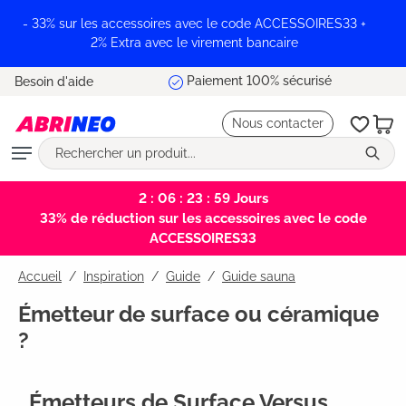
tenu principal
- 33% sur les accessoires avec le code ACCESSOIRES33 +
2% Extra avec le virement bancaire
Livraison offerte
Besoin d'aide
Nous contacter
2 : 06 : 23 : 59
Jours
33% de réduction sur les accessoires avec le code
ACCESSOIRES33
Accueil
Inspiration
/
Guide
/
Guide sauna
Émetteur de surface ou céramique
?
Émetteurs de Surface Versus