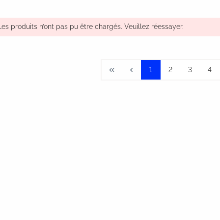
Les produits n’ont pas pu être chargés. Veuillez réessayer.
1
2
3
4