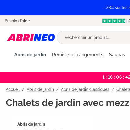
recherche
Passer à la navigation principale
- 33% sur les
Besoin d'aide
Abris de jardin
Remises et rangements
Saunas
1 : 16 : 06 : 4
Accueil
Abris de jardin
/
Abris de jardin classiques
/
Chalets
Chalets de jardin avec mez
Abris de jardin