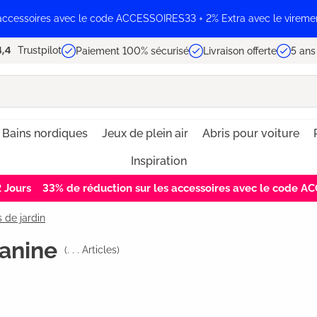
 accessoires avec le code ACCESSOIRES33 + 2% Extra avec le vireme
Trustpilot
Paiement 100% sécurisé
Livraison offerte
5 ans
Bains nordiques
Jeux de plein air
Abris pour voiture
Inspiration
2
Jours
33% de réduction sur les accessoires avec le code 
 de jardin
zanine
(
. . .
Articles)