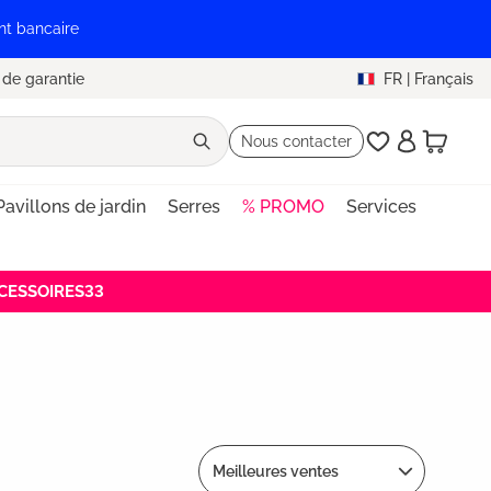
nt bancaire
 de garantie
FR
|
Français
Nous contacter
Pavillons de jardin
Serres
% PROMO
Services
ACCESSOIRES33
Meilleures ventes