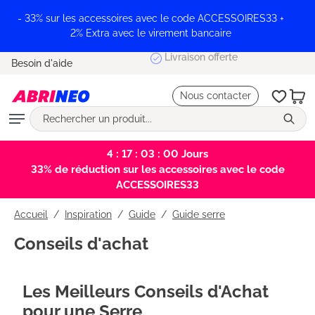
tenu principal
- 33% sur les accessoires avec le code ACCESSOIRES33 +
2% Extra avec le virement bancaire
Livraison offerte
Besoin d'aide
Nous contacter
4 : 17 : 03 : 00
Jours
33% de réduction sur les accessoires avec le code
ACCESSOIRES33
Accueil
Inspiration
/
Guide
/
Guide serre
Conseils d'achat
Les Meilleurs Conseils d'Achat
pour une Serre