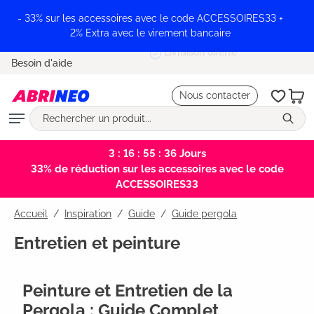
tenu principal
- 33% sur les accessoires avec le code ACCESSOIRES33 +
2% Extra avec le virement bancaire
Livraison offerte
Besoin d'aide
Nous contacter
3 : 16 : 55 : 36
Jours
33% de réduction sur les accessoires avec le code
ACCESSOIRES33
Accueil
Inspiration
/
Guide
/
Guide pergola
Entretien et peinture
Peinture et Entretien de la
Pergola : Guide Complet