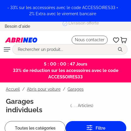
tenu principal
- 33% sur les accessoires avec le code ACCESSOIRES33 +
2% Extra avec le virement bancaire
Livraison offerte
Besoin d'aide
Nous contacter
5 : 00 : 00 : 47
Jours
33% de réduction sur les accessoires avec le code
ACCESSOIRES33
Accueil
Abris pour voiture
/
Garages
Garages
(
. . .
Articles)
individuels
Toutes les catégories
Filtre