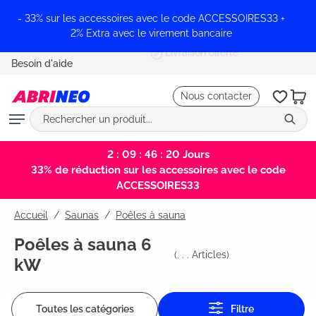
tenu principal
- 33% sur les accessoires avec le code ACCESSOIRES33 +
2% Extra avec le virement bancaire
Livraison offerte
Besoin d'aide
Nous contacter
2 : 09 : 46 : 20
Jours
33% de réduction sur les accessoires avec le code
ACCESSOIRES33
Accueil
Saunas
/
Poêles à sauna
Poêles à sauna 6
(
. . .
Articles)
kW
Toutes les catégories
Filtre