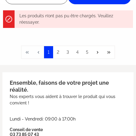
Les produits n’ont pas pu être chargés. Veuillez
réessayer.
1
2
3
4
5
Ensemble, faisons de votre projet une
réalité.
Nos experts vous aident à trouver le produit qui vous
convient !
Lundi - Vendredi: 09:00 à 17:00h
Conseil de vente
03 73 85 07 43