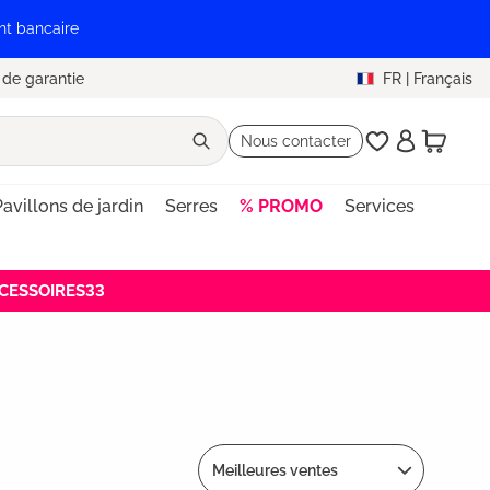
nt bancaire
 de garantie
FR
|
Français
Nous contacter
Pavillons de jardin
Serres
% PROMO
Services
ACCESSOIRES33
Meilleures ventes