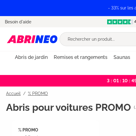
recherche
Passer à la navigation principale
- 33% sur les
Besoin d'aide
Abris de jardin
Remises et rangements
Saunas
3 : 01 : 10 : 4
Accueil
% PROMO
Abris pour voitures PROMO
(
% PROMO