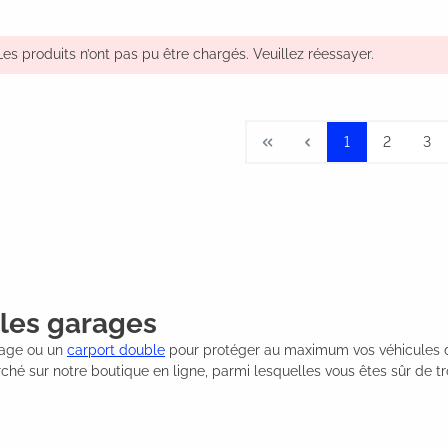
Les produits n’ont pas pu être chargés. Veuillez réessayer.
1
2
3
 les garages
nage ou un
carport double
pour protéger au maximum vos véhicules d
 sur notre boutique en ligne, parmi lesquelles vous êtes sûr de trouv