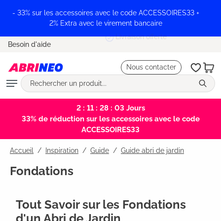
tenu principal
- 33% sur les accessoires avec le code ACCESSOIRES33 +
2% Extra avec le virement bancaire
Livraison offerte
Besoin d'aide
Nous contacter
2 : 11 : 28 : 02
Jours
33% de réduction sur les accessoires avec le code
ACCESSOIRES33
Accueil
Inspiration
/
Guide
/
Guide abri de jardin
Fondations
Tout Savoir sur les Fondations
d'un Abri de Jardin