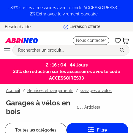
tenu principal
- 33% sur les accessoires avec le code ACCESSOIRES33 +
2% Extra avec le virement bancaire
Livraison offerte
Besoin d'aide
Nous contacter
2 : 16 : 04 : 43
Jours
33% de réduction sur les accessoires avec le code
ACCESSOIRES33
Accueil
Remises et rangements
/
Garages à vélos
Garages à vélos en
(
. . .
Articles)
bois
Toutes les catégories
Filtre