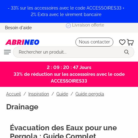
tenu principal
- 33% sur les accessoires avec le code ACCESSOIRES33 +
2% Extra avec le virement bancaire
Livraison offerte
Besoin d'aide
Nous contacter
2 : 09 : 20 : 47
Jours
33% de réduction sur les accessoires avec le code
ACCESSOIRES33
Accueil
Inspiration
/
Guide
/
Guide pergola
Drainage
Évacuation des Eaux pour une
Pergola : Guide Complet