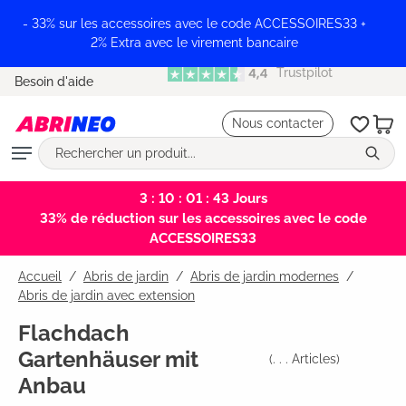
tenu principal
- 33% sur les accessoires avec le code ACCESSOIRES33 +
2% Extra avec le virement bancaire
Trustpilot
Besoin d'aide
Nous contacter
3 : 10 : 01 : 42
Jours
33% de réduction sur les accessoires avec le code
ACCESSOIRES33
Accueil
Abris de jardin
/
Abris de jardin modernes
/
Abris de jardin avec extension
Flachdach
Gartenhäuser mit
(
. . .
Articles)
Anbau