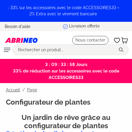
tenu principal
- 33% sur les accessoires avec le code ACCESSOIRES33 +
2% Extra avec le virement bancaire
Livraison offerte
Besoin d'aide
Nous contacter
3 : 09 : 33 : 57
Jours
33% de réduction sur les accessoires avec le code
ACCESSOIRES33
Accueil
Page
Configurateur de plantes
Un jardin de rêve grâce au
configurateur de plantes