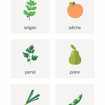
origan
pêche
persil
poire