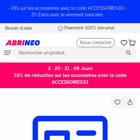
tenu principal
- 33% sur les accessoires avec le code ACCESSOIRES33 +
2% Extra avec le virement bancaire
Livraison offerte
Besoin d'aide
Nous contacter
3 : 20 : 21 : 08
Jours
33% de réduction sur les accessoires avec le code
ACCESSOIRES33
Bildergalerie überspringen