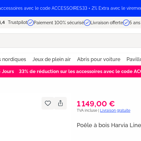
 accessoires avec le code ACCESSOIRES33 + 2% Extra avec le vireme
Trustpilot
Paiement 100% sécurisé
Livraison offerte
5 ans
s nordiques
Jeux de plein air
Abris pour voiture
Pavill
4
Jours
33% de réduction sur les accessoires avec le code 
1 149,00 €
TVA incluse |
Livraison gratuite
Poêle à bois Harvia Lin