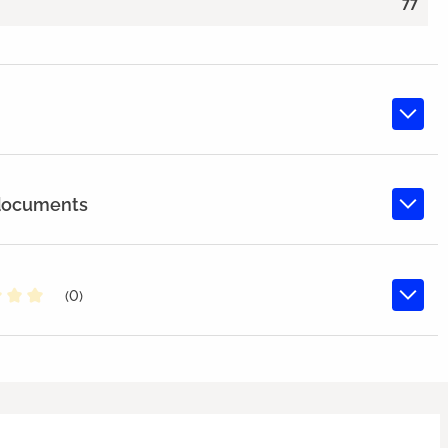
77
 documents
(0)
oyenne de 0 sur 5 étoiles