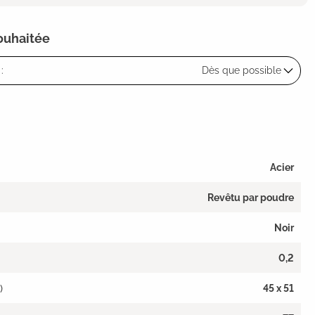
souhaitée
:
Dès que possible
Acier
Revêtu par poudre
Noir
0,2
)
45 x 51