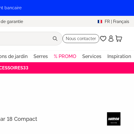
nt bancaire
 de garantie
FR
|
Français
Nous contacter
ons de jardin
Serres
% PROMO
Services
Inspiration
ACCESSOIRES33
ear 18 Compact