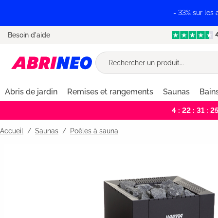
recherche
Passer à la navigation principale
- 33% sur les
Besoin d'aide
Abris de jardin
Remises et rangements
Saunas
Bain
4 : 22 : 31 : 2
Accueil
Saunas
/
Poêles à sauna
Bildergalerie überspringen