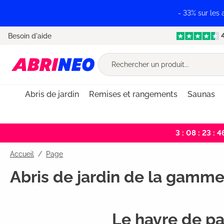
recherche
Passer à la navigation principale
- 33% sur les
Besoin d'aide
Abris de jardin
Remises et rangements
Saunas
3 : 08 : 23 : 4
Accueil
Page
Abris de jardin de la gamm
Le havre de pa