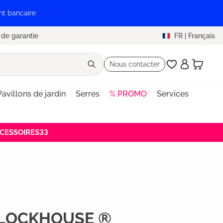
nt bancaire
 de garantie
FR
|
Français
Nous contacter
Pavillons de jardin
Serres
% PROMO
Services
ACCESSOIRES33
in CLOCKHOUSE ®