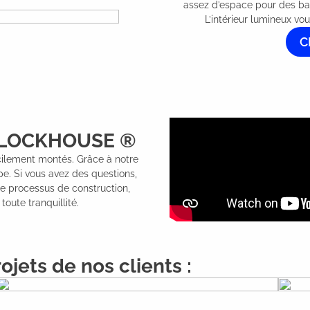
assez d’espace pour des ba
L’intérieur lumineux vou
C
n CLOCKHOUSE ®
ilement montés. Grâce à notre
pe. Si vous avez des questions,
le processus de construction,
oute tranquillité.
ojets de nos clients :