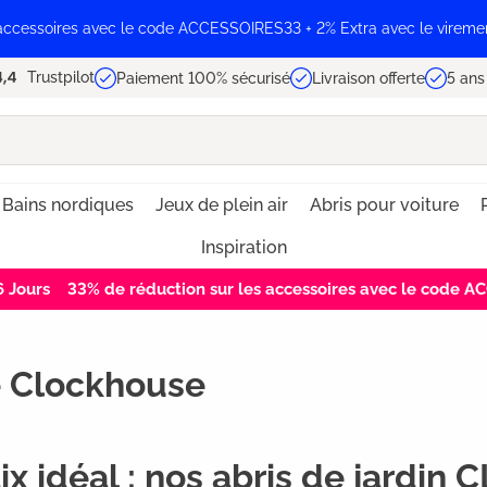
 accessoires avec le code ACCESSOIRES33 + 2% Extra avec le vireme
Trustpilot
Paiement 100% sécurisé
Livraison offerte
5 ans
Bains nordiques
Jeux de plein air
Abris pour voiture
Inspiration
6
Jours
33% de réduction sur les accessoires avec le code 
e Clockhouse
ix idéal : nos abris de jard