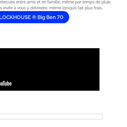
rbecues entre amis et en famille, même par temps de pluie.
s invite à vous y détendre, même lorsqu’il fait plus frais.
LOCKHOUSE ® Big Ben 70