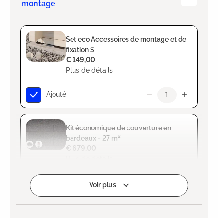
montage
Set eco Accessoires de montage et de
fixation S
€ 149,00
Plus de détails
Ajouté
Kit économique de couverture en
bardeaux - 27 m²
€ 679,00
Plus de détails
Ajouté
Voir plus