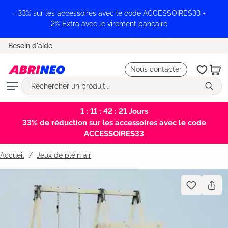
tenu principal
- 33% sur les accessoires avec le code ACCESSOIRES33 +
2% Extra avec le virement bancaire
Livraison offerte
Besoin d'aide
Nous contacter
1 : 11 : 42 : 21
Jours
33% de réduction sur les accessoires avec le code
ACCESSOIRES33
Accueil
Jeux de plein air
Bildergalerie überspringen