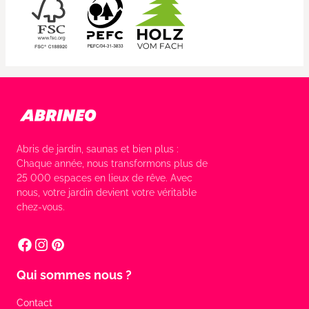
Abris de jardin, saunas et bien plus :
Chaque année, nous transformons plus de
25 000 espaces en lieux de rêve. Avec
nous, votre jardin devient votre véritable
chez-vous.
Qui sommes nous ?
Contact