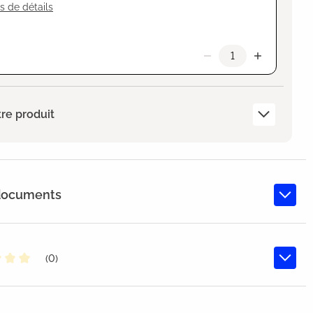
s de détails
re produit
 documents
(0)
oyenne de 0 sur 5 étoiles