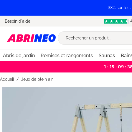
recherche
Passer à la navigation principale
- 33% sur les
Besoin d'aide
Abris de jardin
Remises et rangements
Saunas
Bain
1 : 15 : 09 : 3
Accueil
Jeux de plein air
Bildergalerie überspringen