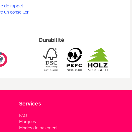
ce de rappel
re un conseiller
Durabilité
Services
FAQ
Marques
Modes de paiement