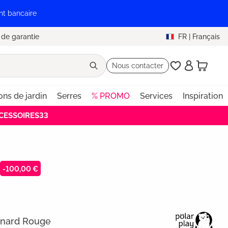
nt bancaire
 de garantie
FR
|
Français
Nous contacter
ons de jardin
Serres
% PROMO
Services
Inspiration
ACCESSOIRES33
-100,00 €
enard Rouge