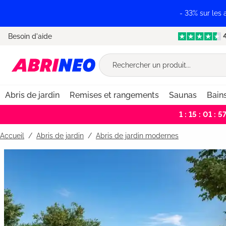
recherche
Passer à la navigation principale
- 33% sur les
Besoin d'aide
Abris de jardin
Remises et rangements
Saunas
Bain
1 : 15 : 01 : 5
Accueil
Abris de jardin
/
Abris de jardin modernes
Bildergalerie überspringen