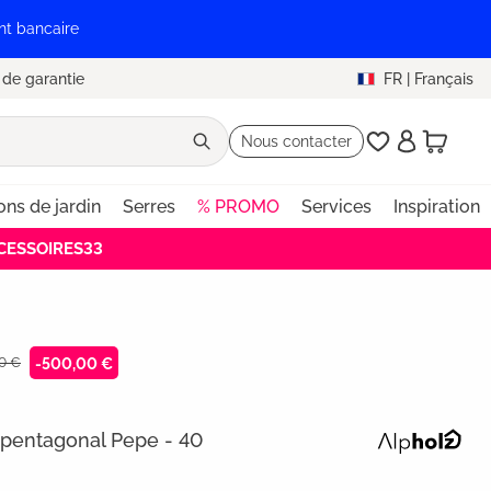
nt bancaire
 de garantie
FR
|
Français
Nous contacter
ons de jardin
Serres
% PROMO
Services
Inspiration
ACCESSOIRES33
00 €
-500,00 €
n pentagonal Pepe - 40