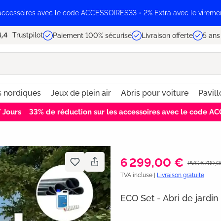
 accessoires avec le code ACCESSOIRES33 + 2% Extra avec le vireme
Trustpilot
Paiement 100% sécurisé
Livraison offerte
5 ans
s nordiques
Jeux de plein air
Abris pour voiture
Pavill
6
Jours
33% de réduction sur les accessoires avec le code 
6 299,00 €
PVC 6 799,
TVA incluse |
Livraison gratuite
ECO Set - Abri de jardi