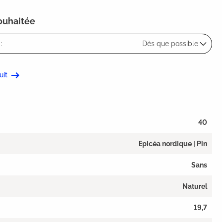
souhaitée
:
Dès que possible
uit
40
Epicéa nordique | Pin
Sans
Naturel
19,7