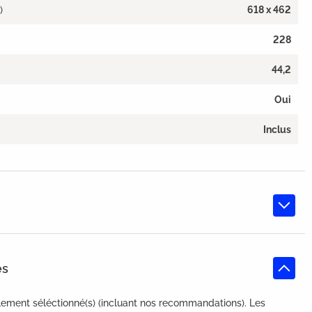
)
618 x 462
228
44,2
Oui
Inclus
es
lement séléctionné(s) (incluant nos recommandations). Les