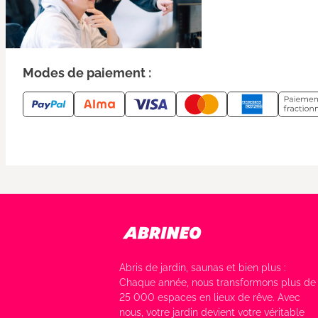
Modes de paiement :
Abris de jardin, saunas et bien plus :
Chaque année, nous transformons plus de
25 000 espaces en lieux de rêve. Avec
nous, votre jardin devient votre véritable