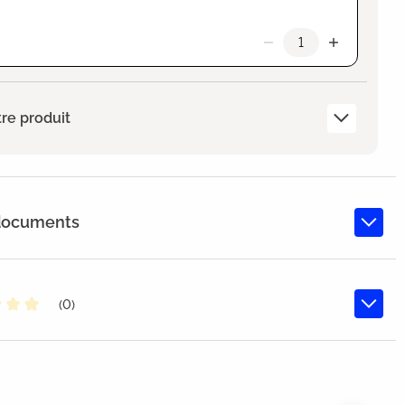
re produit
 documents
(0)
oyenne de 0 sur 5 étoiles