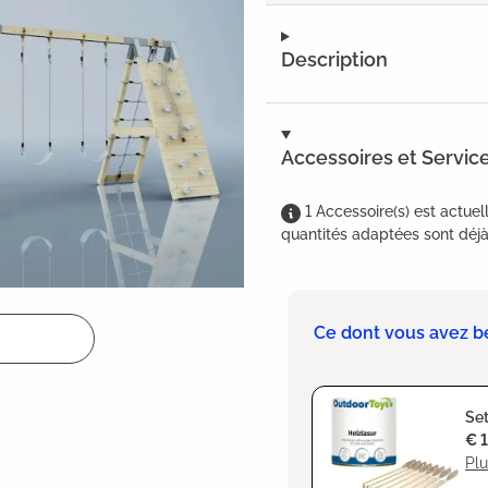
Description
Accessoires et Servic
1
Accessoire(s)
est
actuel
quantités adaptées sont déjà 
Ce dont vous avez b
Set
€ 
Plu