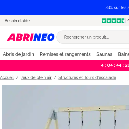
recherche
Passer à la navigation principale
- 33% sur les
Besoin d'aide
Abris de jardin
Remises et rangements
Saunas
Bain
4 : 04 : 44 : 2
Accueil
Jeux de plein air
/
Structures et Tours d'escalade
Bildergalerie überspringen