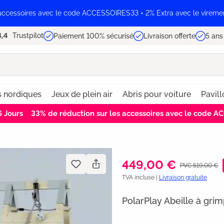
 accessoires avec le code ACCESSOIRES33 + 2% Extra avec le vireme
Trustpilot
Paiement 100% sécurisé
Livraison offerte
5 ans
s nordiques
Jeux de plein air
Abris pour voiture
Pavill
6
Jours
33% de réduction sur les accessoires avec le code 
449,00 €
PVC 519,00 €
TVA incluse |
Livraison gratuite
PolarPlay Abeille à gri