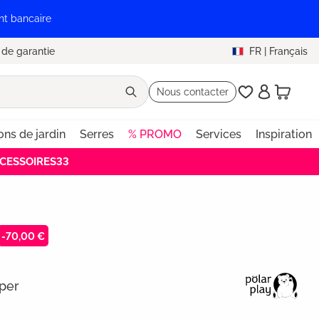
nt bancaire
 de garantie
FR
|
Français
Nous contacter
ons de jardin
Serres
% PROMO
Services
Inspiration
ACCESSOIRES33
-70,00 €
mper